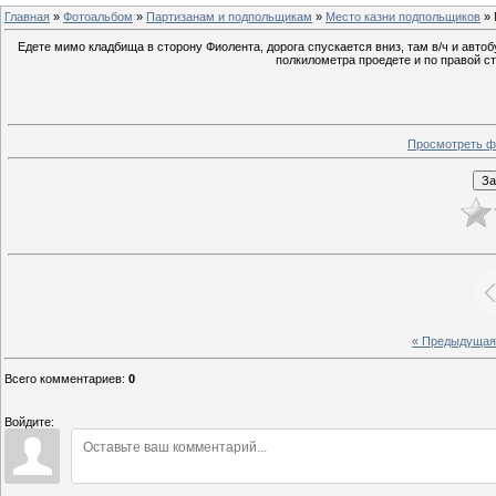
Главная
»
Фотоальбом
»
Партизанам и подпольщикам
»
Место казни подпольщиков
» 
Едете мимо кладбища в сторону Фиолента, дорога спускается вниз, там в/ч и автоб
полкилометра проедете и по правой с
Просмотреть ф
« Предыдущая
Всего комментариев
:
0
Войдите: