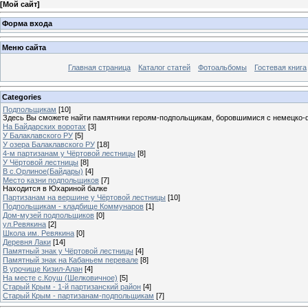
[
Мой сайт
]
Форма входа
Меню сайта
Главная страница
Каталог статей
Фотоальбомы
Гостевая книга
Categories
Подпольщикам
[10]
Здесь Вы сможете найти памятники героям-подпольщикам, боровшимися с немецко
На Байдарских воротах
[3]
У Балаклавского РУ
[5]
У озера Балаклавского РУ
[18]
4-м партизанам у Чёртовой лестницы
[8]
У Чёртовой лестницы
[8]
В с.Орлиное(Байдары)
[4]
Место казни подпольщиков
[7]
Находится в Юхариной балке
Партизанам на вершине у Чёртовой лестницы
[10]
Подпольщикам - кладбище Коммунаров
[1]
Дом-музей подпольщиков
[0]
ул.Ревякина
[2]
Школа им. Ревякина
[0]
Деревня Лаки
[14]
Памятный знак у Чёртовой лестницы
[4]
Памятный знак на Кабаньем перевале
[8]
В урочище Кизил-Алан
[4]
На месте с.Коуш (Шелковичное)
[5]
Старый Крым - 1-й партизанский район
[4]
Старый Крым - партизанам-подпольщикам
[7]