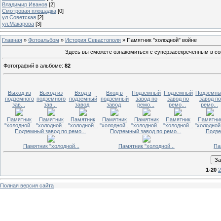
Владимир Иванов
[2]
Смотровая площадка
[0]
ул.Советская
[2]
ул.Макарова
[3]
Главная
»
Фотоальбом
»
История Севастополя
» Памятник "холодной" войне
Здесь вы сможете ознакомиться с суперзасекреченным в со
Фотографий в альбоме
:
82
Выход из
Выход из
Вход в
Вход в
Подземный
Подземный
Подземн
подземного
подземного
подземный
подземный
завод по
завод по
завод по
зав...
зав...
завод
завод
ремо...
ремо...
ремо...
Памятник
Памятник
Памятник
Памятник
Памятник
Памятник
Памятни
"холодной...
"холодной...
"холодной...
"холодной...
"холодной...
"холодной...
"холодной.
Подземный завод по ремо...
Подземный завод по ремо...
Подзе
Памятник "холодной...
Памятник "холодной...
Па
1-20
2
Полная версия сайта