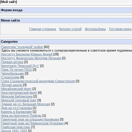
[
Мой сайт
]
Форма входа
Меню сайта
Главная страница
Каталог статей
Фотоальбомы
Гостевая книга
Categories
Памятник "холодной" войне
[82]
Здесь вы сможете ознакомиться с суперзасекреченным в советское время подземны
Институт Биологии Южных Морей
[28]
Институт Физических Методов Лечения
[2]
Первая аптека
[2]
Кинотеатр "Красный Луч"
[2]
Парк 75-летия ГЛОХ
[3]
Чернобыльцам
[3]
Строителям
[6]
Союз Социалистической молодёжи Севастополя
[2]
Лётная школа
[3]
Михайловский форт
[2]
Константиновский форт
[0]
Морская Библиотека
[2]
Морской торговый порт
[3]
Здание на ул. Большая Морская
[2]
Дом на ул.Суворова
[1]
Камень в Балаклаве
[1]
Арка на проспекте Победы
[1]
Памятный знак на площади Нахимова
[3]
Памятный знак на Приморском бульваре
[4]
Графская пристань
[7]
Школа 1941-1942
[2]