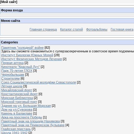
[
Мой сайт
]
Форма входа
Меню сайта
Главная страница
Каталог статей
Фотоальбомы
Гостевая книга
Categories
Памятник "холодной" войне
[82]
Здесь вы сможете ознакомиться с суперзасекреченным в советское время подземны
Институт Биологии Южных Морей
[28]
Институт Физических Методов Лечения
[2]
Первая аптека
[2]
Кинотеатр "Красный Луч"
[2]
Парк 75-летия ГЛОХ
[3]
Чернобыльцам
[3]
Строителям
[6]
Союз Социалистической молодёжи Севастополя
[2]
Лётная школа
[3]
Михайловский форт
[2]
Константиновский форт
[0]
Морская Библиотека
[2]
Морской торговый порт
[3]
Здание на ул. Большая Морская
[2]
Дом на ул.Суворова
[1]
Камень в Балаклаве
[1]
Арка на проспекте Победы
[1]
Памятный знак на площади Нахимова
[3]
Памятный знак на Приморском бульваре
[4]
Графская пристань
[7]
Школа 1941-1942
[2]