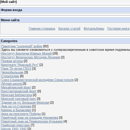
[
Мой сайт
]
Форма входа
Меню сайта
Главная страница
Каталог статей
Фотоальбомы
Гостевая книга
Categories
Памятник "холодной" войне
[82]
Здесь вы сможете ознакомиться с суперзасекреченным в советское время подземны
Институт Биологии Южных Морей
[28]
Институт Физических Методов Лечения
[2]
Первая аптека
[2]
Кинотеатр "Красный Луч"
[2]
Парк 75-летия ГЛОХ
[3]
Чернобыльцам
[3]
Строителям
[6]
Союз Социалистической молодёжи Севастополя
[2]
Лётная школа
[3]
Михайловский форт
[2]
Константиновский форт
[0]
Морская Библиотека
[2]
Морской торговый порт
[3]
Здание на ул. Большая Морская
[2]
Дом на ул.Суворова
[1]
Камень в Балаклаве
[1]
Арка на проспекте Победы
[1]
Памятный знак на площади Нахимова
[3]
Памятный знак на Приморском бульваре
[4]
Графская пристань
[7]
Школа 1941-1942
[2]