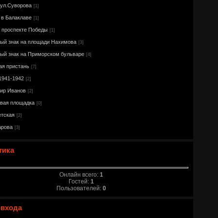
 ул.Суворова
[1]
 в Балаклаве
[1]
а проспекте Победы
[1]
ый знак на площади Нахимова
[3]
ый знак на Приморском бульваре
[4]
ая пристань
[7]
1941-1942
[2]
ир Иванов
[2]
вая площадка
[0]
етская
[2]
арова
[3]
тика
Онлайн всего:
1
Гостей:
1
Пользователей:
0
 входа