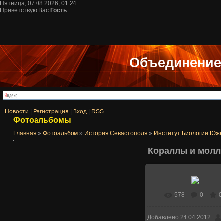
Пятница, 07.08.2026, 01:24
Приветствую Вас
Гость
Объединение
Новости
|
Регистрация
|
Вход
|
RSS
Фотоальбомы
Главная
»
Фотоальбом
»
История Севастополя
»
Институт Биологии Юж
Кораллы и мол
578
0
В реальном раз
Добавлено
24.04.2012
1024x428
/ 438.6K