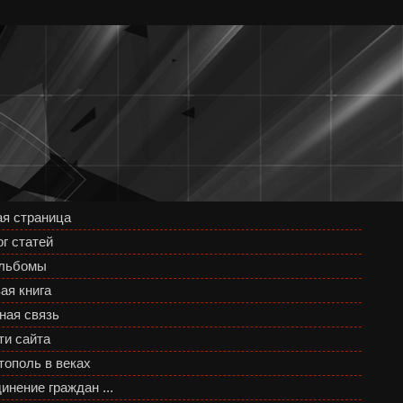
ая страница
г статей
льбомы
ая книга
ная связь
ти сайта
тополь в веках
нение граждан ...