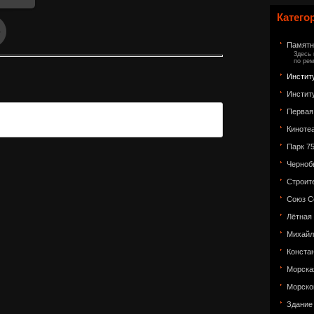
Катего
Памятн
Здесь 
по рем
Инстит
Инстит
Первая
Киноте
Парк 7
Черноб
Строит
Союз С
Лётная
Михайл
Конста
Морска
Морско
Здание