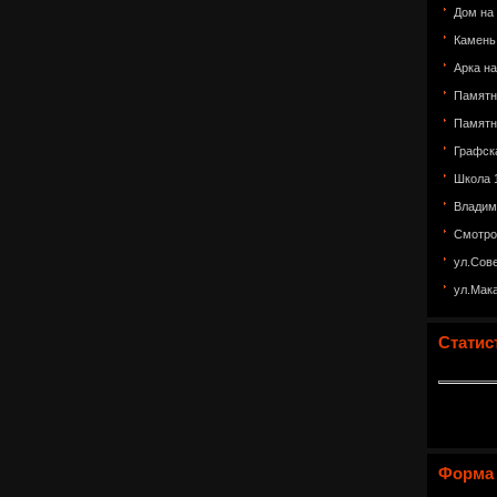
Дом на
Камень
Арка н
Памятн
Памятн
Графск
Школа 
Владим
Смотро
ул.Сов
ул.Мак
Статис
Форма