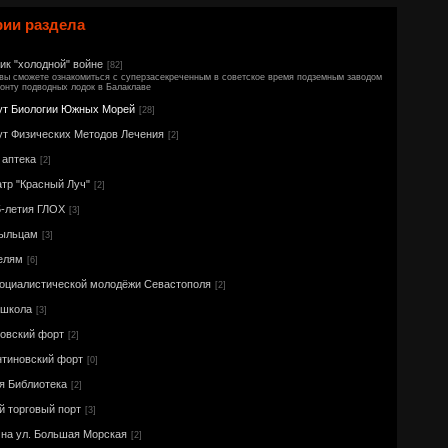
рии раздела
ик "холодной" войне
[82]
вы сможете ознакомиться с суперзасекреченным в советское время подземным заводом
онту подводных лодок в Балаклаве
ут Биологии Южных Морей
[28]
ут Физических Методов Лечения
[2]
 аптека
[2]
атр "Красный Луч"
[2]
5-летия ГЛОХ
[3]
ыльцам
[3]
елям
[6]
оциалистической молодёжи Севастополя
[2]
 школа
[3]
овский форт
[2]
нтиновский форт
[0]
я Библиотека
[2]
й торговый порт
[3]
 на ул. Большая Морская
[2]