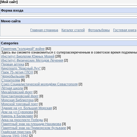
[
Мой сайт
]
Форма входа
Меню сайта
Главная страница
Каталог статей
Фотоальбомы
Гостевая книга
Categories
Памятник "холодной" войне
[82]
Здесь вы сможете ознакомиться с суперзасекреченным в советское время подземны
Институт Биологии Южных Морей
[28]
Институт Физических Методов Лечения
[2]
Первая аптека
[2]
Кинотеатр "Красный Луч"
[2]
Парк 75-летия ГЛОХ
[3]
Чернобыльцам
[3]
Строителям
[6]
Союз Социалистической молодёжи Севастополя
[2]
Лётная школа
[3]
Михайловский форт
[2]
Константиновский форт
[0]
Морская Библиотека
[2]
Морской торговый порт
[3]
Здание на ул. Большая Морская
[2]
Дом на ул.Суворова
[1]
Камень в Балаклаве
[1]
Арка на проспекте Победы
[1]
Памятный знак на площади Нахимова
[3]
Памятный знак на Приморском бульваре
[4]
Графская пристань
[7]
Школа 1941-1942
[2]