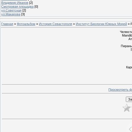
Владимир Иванов
[2]
Смотровая площадка
[0]
ул.Советская
[2]
ул.Макарова
[3]
Главная
»
Фотоальбом
»
История Севастополя
»
Институт Биологии Южных Морей
» 
Челюсти
Mandibu
Ат
Пирань
S
Кар
Просмотреть ф