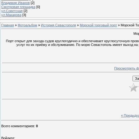
Владимир Иванов
[2]
Смотровая площадка
[0]
ул.Советская
[2]
ул.Макарова
[3]
Главная
»
Фотоальбом
»
История Севастополя
»
Морской торговый порт
» Морской То
Мор
Порт открыт для захода судов круглогодично и обеспечивает круглосуточную пров
услуг по их приёму и обслуживанию. По морю Севастополь имеет выход на р
Просмотреть ф
« Предыду
Всего комментариев
:
0
Войдите: