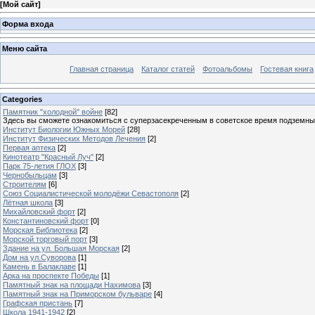
[
Мой сайт
]
Форма входа
Меню сайта
Главная страница
Каталог статей
Фотоальбомы
Гостевая книга
Categories
Памятник "холодной" войне
[82]
Здесь вы сможете ознакомиться с суперзасекреченным в советское время подземны
Институт Биологии Южных Морей
[28]
Институт Физических Методов Лечения
[2]
Первая аптека
[2]
Кинотеатр "Красный Луч"
[2]
Парк 75-летия ГЛОХ
[3]
Чернобыльцам
[3]
Строителям
[6]
Союз Социалистической молодёжи Севастополя
[2]
Лётная школа
[3]
Михайловский форт
[2]
Константиновский форт
[0]
Морская Библиотека
[2]
Морской торговый порт
[3]
Здание на ул. Большая Морская
[2]
Дом на ул.Суворова
[1]
Камень в Балаклаве
[1]
Арка на проспекте Победы
[1]
Памятный знак на площади Нахимова
[3]
Памятный знак на Приморском бульваре
[4]
Графская пристань
[7]
Школа 1941-1942
[2]